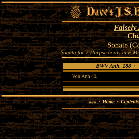
Falsely
Cha
Sonate (C
Sonata for 2 Harpsichords in F M
BWV Anh. 188 · S
Voir Anh 40.
«««
·
Home
·
Contents