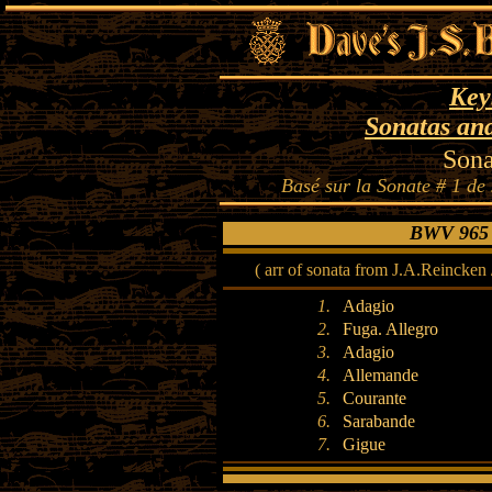
Key
Sonatas an
Son
Basé sur la Sonate # 1 d
BWV 965 ·
( arr of sonata from J.A.Reincken 
1.
Adagio
2.
Fuga. Allegro
3.
Adagio
4.
Allemande
5.
Courante
6.
Sarabande
7.
Gigue