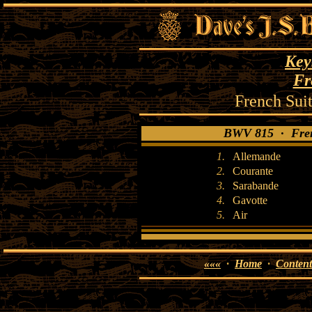
Key
Fr
French Sui
BWV 815 · Frenc
1.
Allemande
2.
Courante
3.
Sarabande
4.
Gavotte
5.
Air
«««
·
Home
·
Content