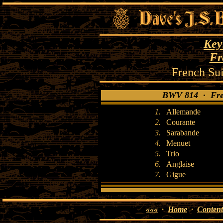
Key
Fr
French Su
BWV 814 · Fren
1.
Allemande
2.
Courante
3.
Sarabande
4.
Menuet
5.
Trio
6.
Anglaise
7.
Gigue
«««
·
Home
·
Content