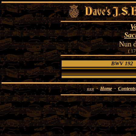
V
Sac
Nun d
( 17
BWV 192 ·
«««
·
Home
·
Contents