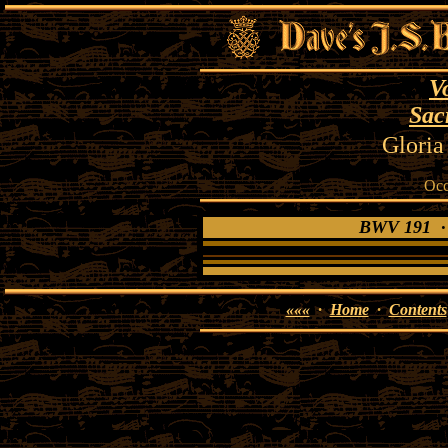
V
Sac
Gloria
Occ
BWV 191 · G
«««
·
Home
·
Contents