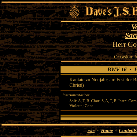
V
Sac
Herr Got
Occasion:
N
BWV 16 · Her
Kantate zu Neujahr; am Fest der B
Christi)
Instrumentation:
Soli: A, T, B. Chor: S, A, T, B. Instr.: Corn
Violetta; Cont.
«««
·
Home
·
Contents