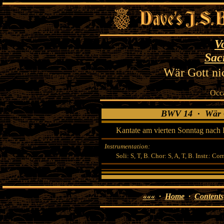
V
Sac
Wär Gott nic
Occ
BWV 14 · Wär Got
Kantate am vierten Sonntag nach 
Instrumentation:
Soli: S, T, B. Chor: S, A, T, B. Instr.: Cor
«««
·
Home
·
Contents