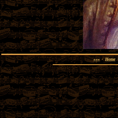
«««
·
Home