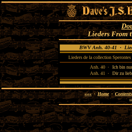
Dou
Lieders From t
BWV Anh. 40-41 · Liede
Lieders de la collection Sperontes
Anh. 40 ·
Ich bin nu
Anh. 41 ·
Dir zu lie
«««
·
Home
·
Contents
su