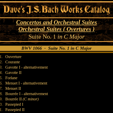
Concertos and Orchestral Suites
Orchestral Suites ( Overtures )
Suite No. 1
in C Major
BWV 1066 · Suite No. 1 in C Major
1.
Ouverture
2.
Courante
3.
Gavotte I - alternativement
4.
Gavotte II
5.
Forlane
6.
Menuet I - alternativement
7.
Menuet II
8.
Bourrée I - alternativement
9.
Bourrée II
(C minor)
0.
Passepied I
1.
Passepied II