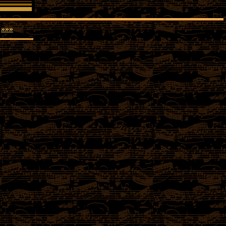
·
»»»