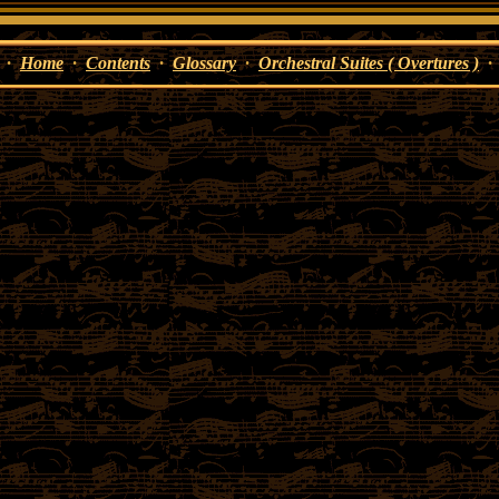
·
Home
·
Contents
·
Glossary
·
Orchestral Suites ( Overtures )