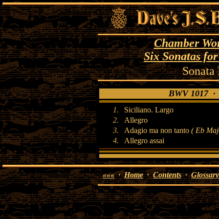
Chamber Work
Six Sonatas fo
Sonata
BWV 1017 · S
1.
Siciliano. Largo
2.
Allegro
3.
Adagio ma non tanto
( Eb Maj
4.
Allegro assai
«««
·
Home
·
Contents
·
Glossary