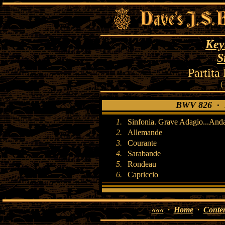
Key
S
Partita
(
BWV 826 · Pa
1.
Sinfonia. Grave Adagio...And
2.
Allemande
3.
Courante
4.
Sarabande
5.
Rondeau
6.
Capriccio
«««
·
Home
·
Conten