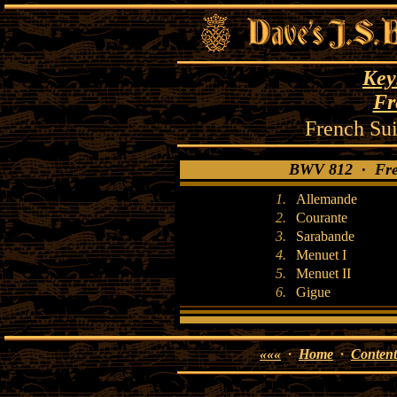
Key
Fr
French Sui
BWV 812 · Fren
1.
Allemande
2.
Courante
3.
Sarabande
4.
Menuet I
5.
Menuet II
6.
Gigue
«««
·
Home
·
Content