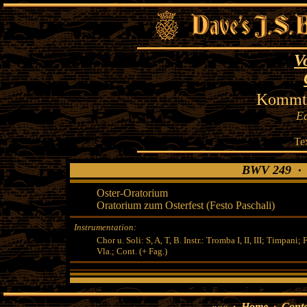
V
Kommt, 
Ea
Te
BWV 249 · K
Oster-Oratorium
Oratorium zum Osterfest (Festo Paschali)
Instrumentation:
Chor u. Soli: S, A, T, B. Instr.: Tromba I, II, III; Timpani; F
Vla.; Cont. (+ Fag.)
«««
·
Home
·
Conte