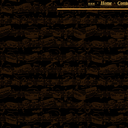
«««
·
Home
·
Conte