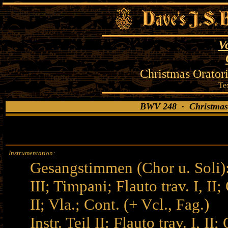
V
Christmas Orator
Te
BWV 248 · Christmas 
Instrumentation:
Gesangstimmen (Chor u. Soli): S
III; Timpani; Flauto trav. I, II;
II; Vla.; Cont. (+ Vcl., Fag.)
Instr. Teil II: Flauto trav. I, II