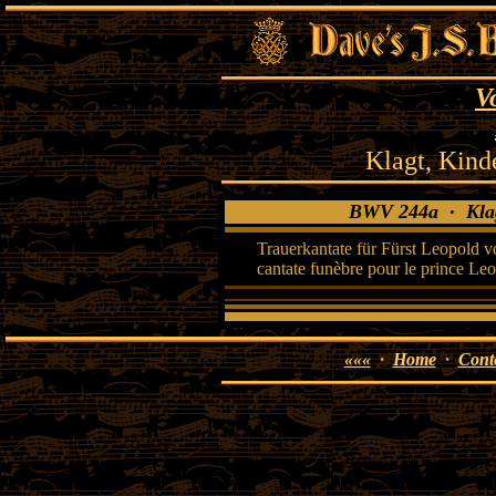
V
Klagt, Kinde
BWV 244a · Klagt,
Trauerkantate für Fürst Leopold 
cantate funèbre pour le prince L
«««
·
Home
·
Cont