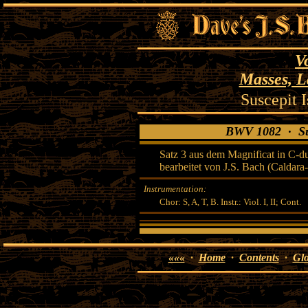
V
Masses, L
Suscepit 
BWV 1082 · Sus
Satz 3 aus dem Magnificat in C-d
bearbeitet von J.S. Bach (Caldara
Instrumentation:
Chor: S, A, T, B. Instr.: Viol. I, II; Cont.
«««
·
Home
·
Contents
·
Glo