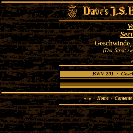
V
Secu
Geschwinde, 
[Der Streit z
Te
BWV 201 · Geschw
«««
·
Home
·
Contents