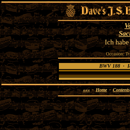
V
Sac
Ich habe
Occasion:
Tr
BWV 188 · Ic
«««
·
Home
·
Contents