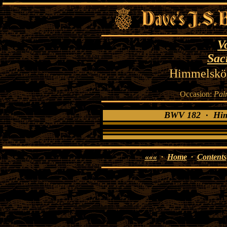
V
Sac
Himmelskön
Occasion:
Pal
BWV 182 · Himm
«««
·
Home
·
Contents