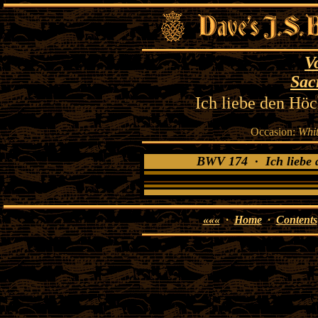
V
Sac
Ich liebe den Hö
Occasion:
Whi
BWV 174 · Ich liebe 
«««
·
Home
·
Contents