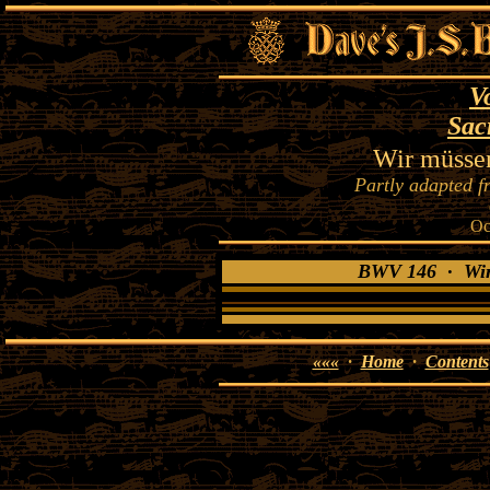
V
Sac
Wir müssen
Partly adapted f
Oc
BWV 146 · Wir 
«««
·
Home
·
Contents