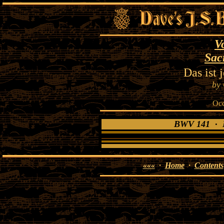
V
Sac
Das ist 
by 
Occ
BWV 141 · Da
«««
·
Home
·
Contents