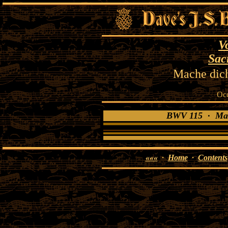
V
Sac
Mache dich
Oc
BWV 115 · Mache
«««
·
Home
·
Contents