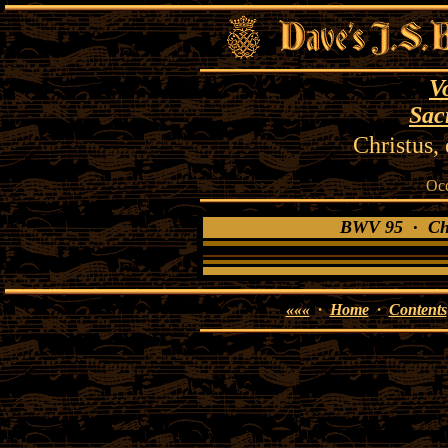
V
Sac
Christus,
Oc
BWV 95 · Chri
«««
·
Home
·
Contents