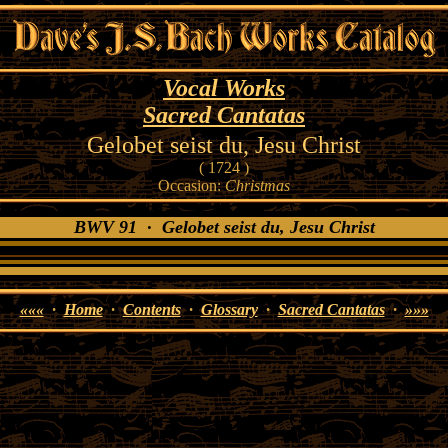
Vocal Works
Sacred Cantatas
Gelobet seist du, Jesu Christ
( 1724 )
Occasion:
Christmas
BWV 91 · Gelobet seist du, Jesu Christ
«««
·
Home
·
Contents
·
Glossary
·
Sacred Cantatas
·
»»»