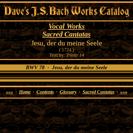
Vocal Works
Sacred Cantatas
Jesu, der du meine Seele
( 1724 )
Text by:
Trinity 14
BWV 78 · Jesu, der du meine Seele
«««
·
Home
·
Contents
·
Glossary
·
Sacred Cantatas
·
»»»