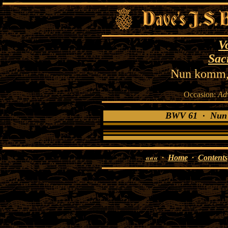
V
Sac
Nun komm, 
Occasion:
Ad
BWV 61 · Nun k
«««
·
Home
·
Contents