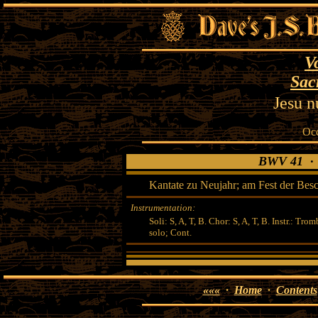
V
Sac
Jesu n
Occ
BWV 41 · J
Kantate zu Neujahr; am Fest der Besc
Instrumentation:
Soli: S, A, T, B. Chor: S, A, T, B. Instr.: Tromba
solo; Cont.
«««
·
Home
·
Contents