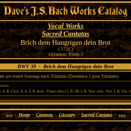
Vocal Works
Sacred Cantatas
Brich dem Hungrigen dein Brot
( 1726 )
Occasion:
Trinity I
BWV 39 · Brich dem Hungrigen dein Brot
te am ersten Sonntag nach Trinitatis (Dominica 1 post Trinitatis)
ation:
, A, B. Chor: S, A, T, B. Instr.: Flauto dolce I, II; Ob. I, II; Viol. solo; Viol. I, II; Vla.;
«««
·
Home
·
Contents
·
Glossary
·
Sacred Cantatas
·
»»»