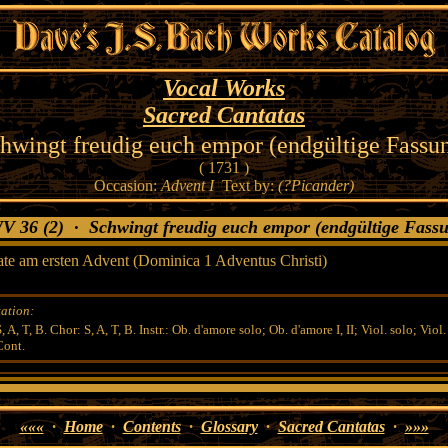
Vocal Works
Sacred Cantatas
hwingt freudig euch empor (endgültige Fassu
( 1731 )
Occasion:
Advent I
Text by:
(?Picander)
36 (2) · Schwingt freudig euch empor (endgültige Fas
te am ersten Advent (Dominica 1 Adventus Christi)
ation:
, A, T, B. Chor: S, A, T, B. Instr.: Ob. d'amore solo; Ob. d'amore I, II; Viol. solo; Viol. I
Cont.
«««
·
Home
·
Contents
·
Glossary
·
Sacred Cantatas
·
»»»