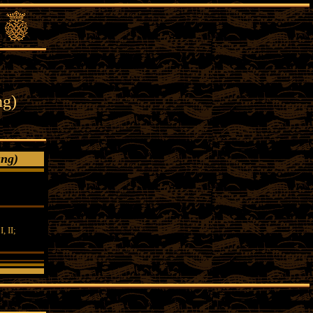
ng)
sung)
, II;