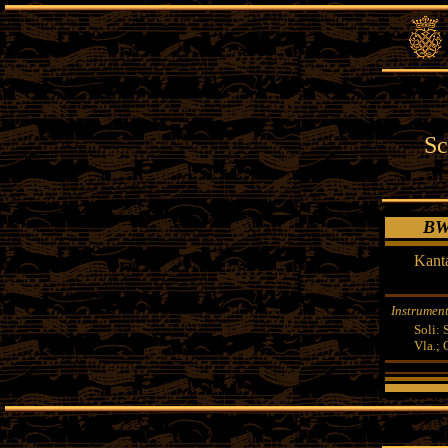
Sc
BWV 
Kanta
Instrument
Soli: S
Vla.; 